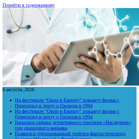
Перейти к содержимому
6 августа, 2026
На фестивале “Окно в Европу” покажут фильм с
Пересильд и ленту о Грозном в 1994
На фестивале “Окно в Европу” покажут фильм с
Пересильд и ленту о Грозном в 1994
Начались съёмки детективного триллера «Наследник»
про свинцового маньяка
Появился дублированный трейлер фантастического