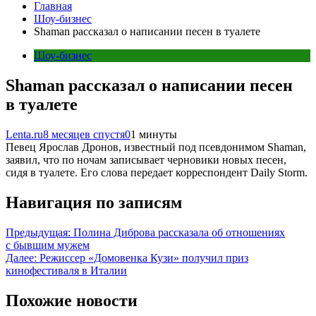
Главная
Шоу-бизнес
Shaman рассказал о написании песен в туалете
Шоу-бизнес
Shaman рассказал о написании песен
в туалете
Lenta.ru
8 месяцев спустя
0
1 минуты
Певец Ярослав Дронов, известный под псевдонимом Shaman,
заявил, что по ночам записывает черновики новых песен,
сидя в туалете. Его слова передает корреспондент Daily Storm.
Навигация по записям
Предыдущая:
Полина Диброва рассказала об отношениях
с бывшим мужем
Далее:
Режиссер «Домовенка Кузи» получил приз
кинофестиваля в Италии
Похожие новости