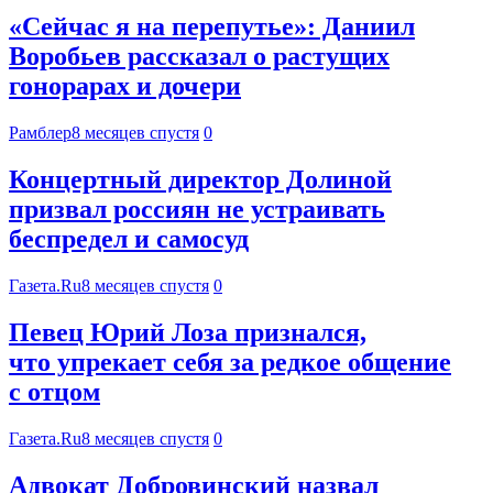
«Сейчас я на перепутье»: Даниил
Воробьев рассказал о растущих
гонорарах и дочери
Рамблер
8 месяцев спустя
0
Концертный директор Долиной
призвал россиян не устраивать
беспредел и самосуд
Газета.Ru
8 месяцев спустя
0
Певец Юрий Лоза признался,
что упрекает себя за редкое общение
с отцом
Газета.Ru
8 месяцев спустя
0
Адвокат Добровинский назвал