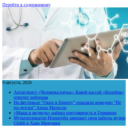
Перейти к содержимому
9 августа, 2026
Антагонист «Человека-паука»: Какой кассой «Колобок»
ответит хейтерам
На фестивале “Окно в Европу” показали комедию “Не
по-детски” Анны Матисон
«Маша и медведь» набрал популярность в Германии
Мультипликатор Норштейн завещает свои работы музею
Ghibli и Хаяо Миядзаки