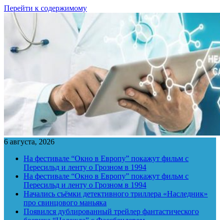
Перейти к содержимому
6 августа, 2026
На фестивале “Окно в Европу” покажут фильм с
Пересильд и ленту о Грозном в 1994
На фестивале “Окно в Европу” покажут фильм с
Пересильд и ленту о Грозном в 1994
Начались съёмки детективного триллера «Наследник»
про свинцового маньяка
Появился дублированный трейлер фантастического