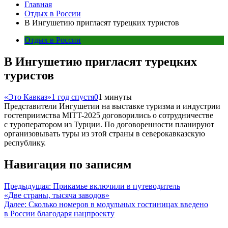
Главная
Отдых в России
В Ингушетию пригласят турецких туристов
Отдых в России
В Ингушетию пригласят турецких
туристов
«Это Кавказ»
1 год спустя
0
1 минуты
Представители Ингушетии на выставке туризма и индустрии
гостеприимства MITT-2025 договорились о сотрудничестве
с туроператором из Турции. По договоренности планируют
организовывать туры из этой страны в северокавказскую
республику.
Навигация по записям
Предыдущая:
Прикамье включили в путеводитель
«Две страны, тысяча заводов»
Далее:
Сколько номеров в модульных гостиницах введено
в России благодаря нацпроекту