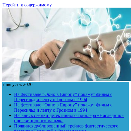
Перейти к содержимому
7 августа, 2026
На фестивале “Окно в Европу” покажут фильм с
Пересильд и ленту о Грозном в 1994
На фестивале “Окно в Европу” покажут фильм с
Пересильд и ленту о Грозном в 1994
Начались съёмки детективного триллера «Наследник»
про свинцового маньяка
Появился дублированный трейлер фантастического