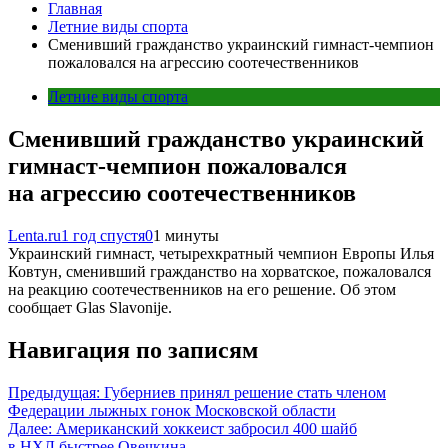
Главная
Летние виды спорта
Сменивший гражданство украинский гимнаст-чемпион
пожаловался на агрессию соотечественников
Летние виды спорта
Сменивший гражданство украинский
гимнаст-чемпион пожаловался
на агрессию соотечественников
Lenta.ru
1 год спустя
0
1 минуты
Украинский гимнаст, четырехкратный чемпион Европы Илья
Ковтун, сменивший гражданство на хорватское, пожаловался
на реакцию соотечественников на его решение. Об этом
сообщает Glas Slavonije.
Навигация по записям
Предыдущая:
Губерниев принял решение стать членом
Федерации лыжных гонок Московской области
Далее:
Американский хоккеист забросил 400 шайб
в НХЛ быстрее Овечкина