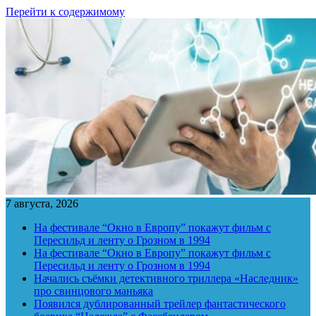
Перейти к содержимому
7 августа, 2026
На фестивале “Окно в Европу” покажут фильм с
Пересильд и ленту о Грозном в 1994
На фестивале “Окно в Европу” покажут фильм с
Пересильд и ленту о Грозном в 1994
Начались съёмки детективного триллера «Наследник»
про свинцового маньяка
Появился дублированный трейлер фантастического