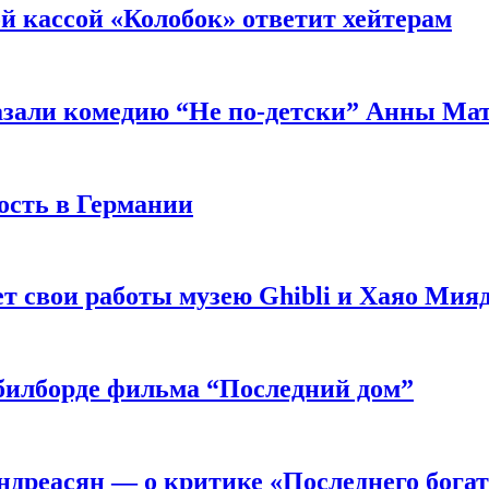
й кассой «Колобок» ответит хейтерам
азали комедию “Не по-детски” Анны Ма
ость в Германии
 свои работы музею Ghibli и Хаяо Мия
в билборде фильма “Последний дом”
ндреасян — о критике «Последнего бога