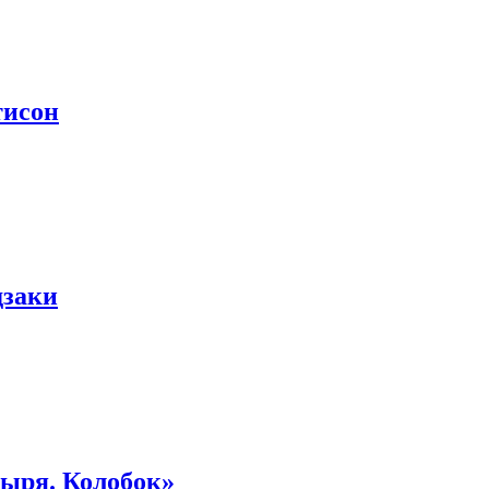
тисон
дзаки
тыря. Колобок»