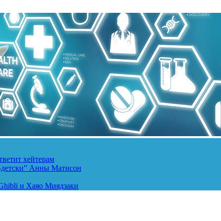
тветит хейтерам
о-детски” Анны Матисон
hibli и Хаяо Миядзаки