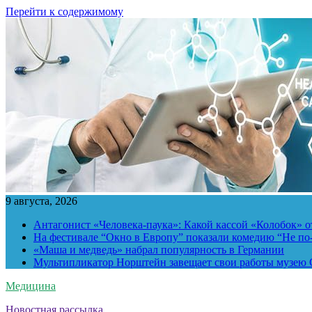
Перейти к содержимому
9 августа, 2026
Антагонист «Человека-паука»: Какой кассой «Колобок» о
На фестивале “Окно в Европу” показали комедию “Не п
«Маша и медведь» набрал популярность в Германии
Мультипликатор Норштейн завещает свои работы музею G
Медицина
Новостная рассылка