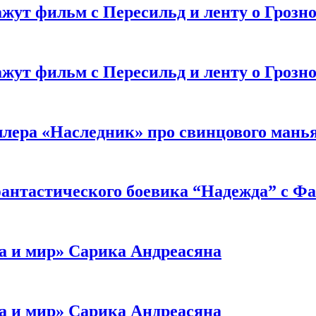
жут фильм с Пересильд и ленту о Грозно
жут фильм с Пересильд и ленту о Грозно
ллера «Наследник» про свинцового мань
антастического боевика “Надежда” с Ф
а и мир» Сарика Андреасяна
а и мир» Сарика Андреасяна