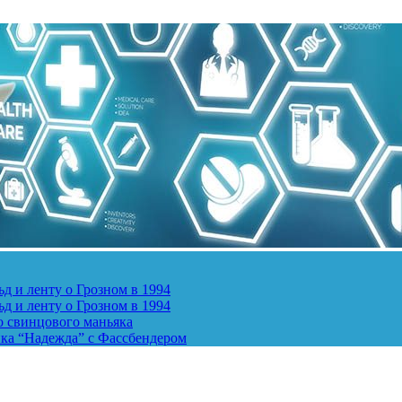
д и ленту о Грозном в 1994
д и ленту о Грозном в 1994
о свинцового маньяка
ика “Надежда” с Фассбендером