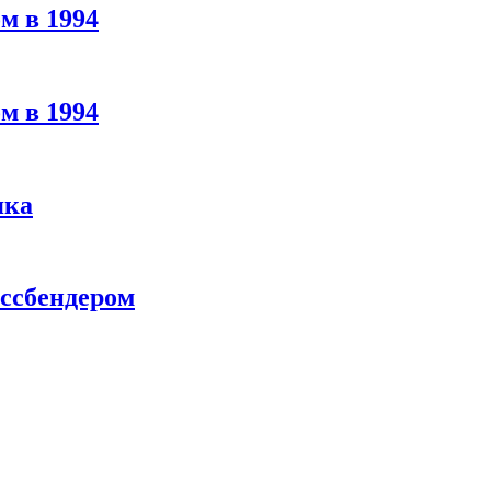
м в 1994
м в 1994
яка
ассбендером