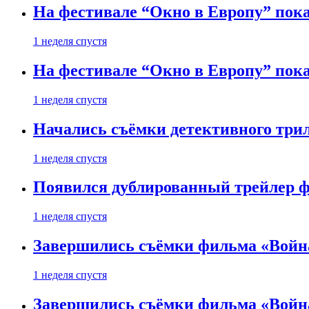
На фестивале “Окно в Европу” пока
1 неделя спустя
На фестивале “Окно в Европу” пока
1 неделя спустя
Начались съёмки детективного три
1 неделя спустя
Появился дублированный трейлер ф
1 неделя спустя
Завершились съёмки фильма «Войн
1 неделя спустя
Завершились съёмки фильма «Войн