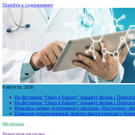
Перейти к содержимому
6 августа, 2026
На фестивале “Окно в Европу” покажут фильм с Пересиль
На фестивале “Окно в Европу” покажут фильм с Пересиль
Начались съёмки детективного триллера «Наследник» пр
Появился дублированный трейлер фантастического боев
Медицина
Новостная рассылка