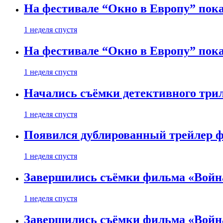
На фестивале “Окно в Европу” пока
1 неделя спустя
На фестивале “Окно в Европу” пока
1 неделя спустя
Начались съёмки детективного три
1 неделя спустя
Появился дублированный трейлер ф
1 неделя спустя
Завершились съёмки фильма «Войн
1 неделя спустя
Завершились съёмки фильма «Войн