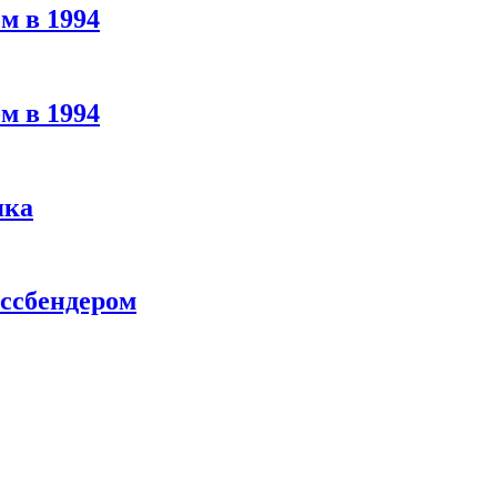
м в 1994
м в 1994
яка
ассбендером