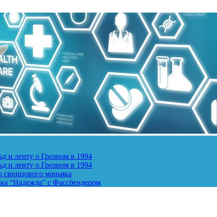
д и ленту о Грозном в 1994
д и ленту о Грозном в 1994
о свинцового маньяка
ика “Надежда” с Фассбендером