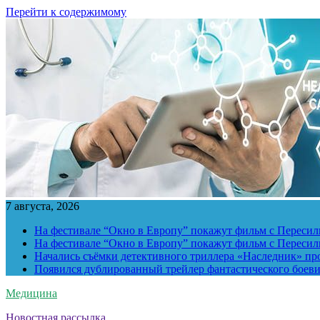
Перейти к содержимому
7 августа, 2026
На фестивале “Окно в Европу” покажут фильм с Пересиль
На фестивале “Окно в Европу” покажут фильм с Пересиль
Начались съёмки детективного триллера «Наследник» пр
Появился дублированный трейлер фантастического боев
Медицина
Новостная рассылка