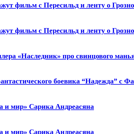
жут фильм с Пересильд и ленту о Грозно
жут фильм с Пересильд и ленту о Грозно
ллера «Наследник» про свинцового мань
антастического боевика “Надежда” с Ф
а и мир» Сарика Андреасяна
а и мир» Сарика Андреасяна