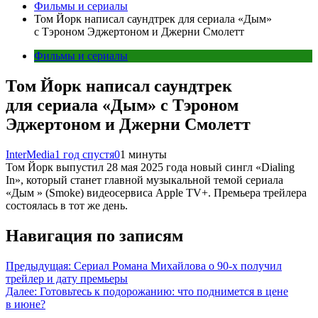
Фильмы и сериалы
Том Йорк написал саундтрек для сериала «Дым»
с Тэроном Эджертоном и Джерни Смолетт
Фильмы и сериалы
Том Йорк написал саундтрек
для сериала «Дым» с Тэроном
Эджертоном и Джерни Смолетт
InterMedia
1 год спустя
0
1 минуты
Том Йорк выпустил 28 мая 2025 года новый сингл «Dialing
In», который станет главной музыкальной темой сериала
«Дым » (Smoke) видеосервиса Apple TV+. Премьера трейлера
состоялась в тот же день.
Навигация по записям
Предыдущая:
Сериал Романа Михайлова о 90-х получил
трейлер и дату премьеры
Далее:
Готовьтесь к подорожанию: что поднимется в цене
в июне?