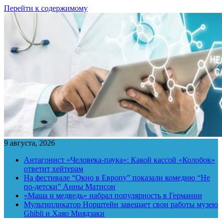
Перейти к содержимому
9 августа, 2026
Антагонист «Человека-паука»: Какой кассой «Колобок»
ответит хейтерам
На фестивале “Окно в Европу” показали комедию “Не
по-детски” Анны Матисон
«Маша и медведь» набрал популярность в Германии
Мультипликатор Норштейн завещает свои работы музею
Ghibli и Хаяо Миядзаки