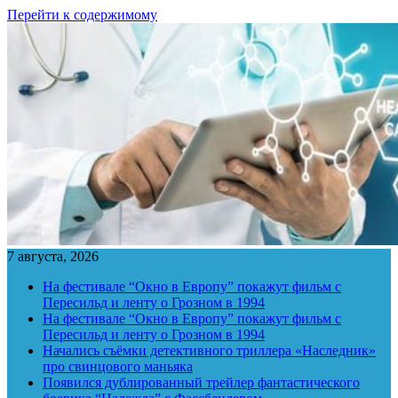
Перейти к содержимому
7 августа, 2026
На фестивале “Окно в Европу” покажут фильм с
Пересильд и ленту о Грозном в 1994
На фестивале “Окно в Европу” покажут фильм с
Пересильд и ленту о Грозном в 1994
Начались съёмки детективного триллера «Наследник»
про свинцового маньяка
Появился дублированный трейлер фантастического