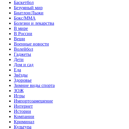
Баскетбол
Безумный мир
Биатлон/Лыжи
Бокс/MMA
Болезни и лекарства
В мире
В России
Вещи
Военные новости
Волейбол
Гаджеты
Дети
Дом и сад
Еда
Звёзды
Здоровье
Зимние виды спорта
ЗОЖ
Игры
Импортозамещение
Интернет
Истории
Компании
Криминал
Культура