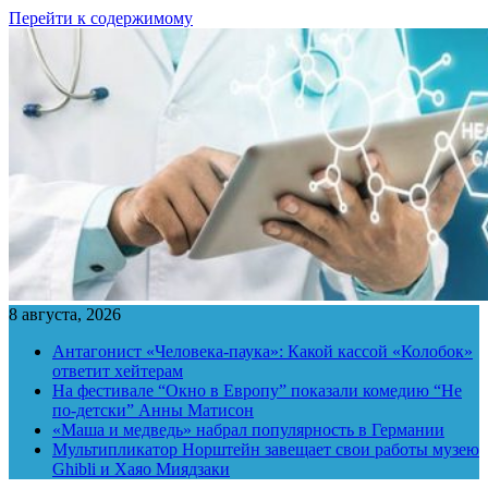
Перейти к содержимому
8 августа, 2026
Антагонист «Человека-паука»: Какой кассой «Колобок»
ответит хейтерам
На фестивале “Окно в Европу” показали комедию “Не
по-детски” Анны Матисон
«Маша и медведь» набрал популярность в Германии
Мультипликатор Норштейн завещает свои работы музею
Ghibli и Хаяо Миядзаки