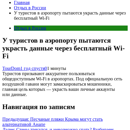
Главная
Отдых в России
У туристов в аэропорту пытаются украсть данные через
бесплатный Wi-Fi
Отдых в России
У туристов в аэропорту пытаются
украсть данные через бесплатный Wi-
Fi
TourDom
1 год спустя
0
1 минуты
Туристов призывают аккуратнее пользоваться
общедоступным Wi-Fi в аэропортах. Под официальную сеть
воздушной гавани могут замаскироваться мошенники,
главная цель которых — украсть ваши личные аккаунты
или данные.
Навигация по записям
Предыдущая:
Песчаные пляжи Крыма могут стать
альтернативой Анапе
Далее:
Стены трясутся, и невозможно спать? Разбираем