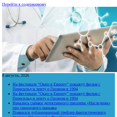
Перейти к содержимому
8 августа, 2026
На фестивале “Окно в Европу” покажут фильм с
Пересильд и ленту о Грозном в 1994
На фестивале “Окно в Европу” покажут фильм с
Пересильд и ленту о Грозном в 1994
Начались съёмки детективного триллера «Наследник»
про свинцового маньяка
Появился дублированный трейлер фантастического