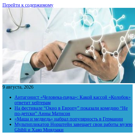
Перейти к содержимому
9 августа, 2026
Антагонист «Человека-паука»: Какой кассой «Колобок»
ответит хейтерам
На фестивале “Окно в Европу” показали комедию “Не
по-детски” Анны Матисон
«Маша и медведь» набрал популярность в Германии
Мультипликатор Норштейн завещает свои работы музею
Ghibli и Хаяо Миядзаки