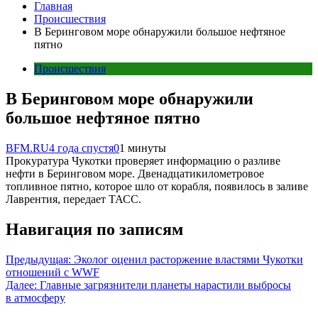
Главная
Происшествия
В Беринговом море обнаружили большое нефтяное
пятно
Происшествия
В Беринговом море обнаружили
большое нефтяное пятно
BFM.RU
4 года спустя
0
1 минуты
Прокуратура Чукотки проверяет информацию о разливе
нефти в Беринговом море. Двенадцатикилометровое
топливное пятно, которое шло от корабля, появилось в заливе
Лаврентия, передает ТАСС.
Навигация по записям
Предыдущая:
Эколог оценил расторжение властями Чукотки
отношений с WWF
Далее:
Главные загрязнители планеты нарастили выбросы
в атмосферу