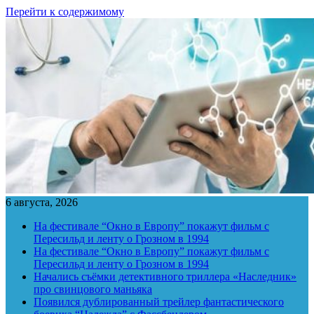
Перейти к содержимому
6 августа, 2026
На фестивале “Окно в Европу” покажут фильм с
Пересильд и ленту о Грозном в 1994
На фестивале “Окно в Европу” покажут фильм с
Пересильд и ленту о Грозном в 1994
Начались съёмки детективного триллера «Наследник»
про свинцового маньяка
Появился дублированный трейлер фантастического