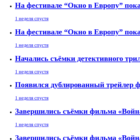
На фестивале “Окно в Европу” пока
1 неделя спустя
На фестивале “Окно в Европу” пока
1 неделя спустя
Начались съёмки детективного три
1 неделя спустя
Появился дублированный трейлер ф
1 неделя спустя
Завершились съёмки фильма «Войн
1 неделя спустя
Завершились съёмки фильма «Войн