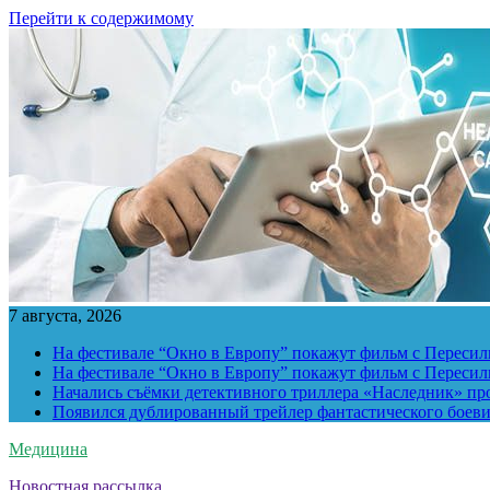
Перейти к содержимому
7 августа, 2026
На фестивале “Окно в Европу” покажут фильм с Пересиль
На фестивале “Окно в Европу” покажут фильм с Пересиль
Начались съёмки детективного триллера «Наследник» пр
Появился дублированный трейлер фантастического боев
Медицина
Новостная рассылка