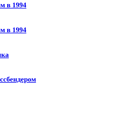
м в 1994
м в 1994
яка
ассбендером