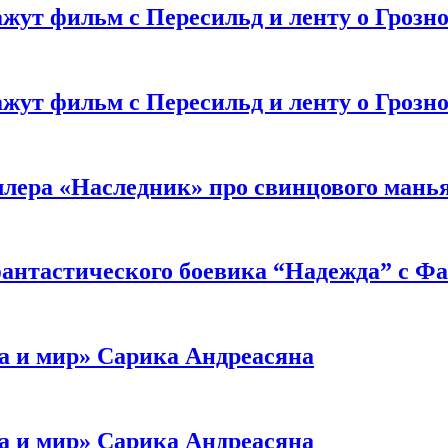
жут фильм с Пересильд и ленту о Грозно
жут фильм с Пересильд и ленту о Грозно
ллера «Наследник» про свинцового мань
антастического боевика “Надежда” с Ф
а и мир» Сарика Андреасяна
а и мир» Сарика Андреасяна