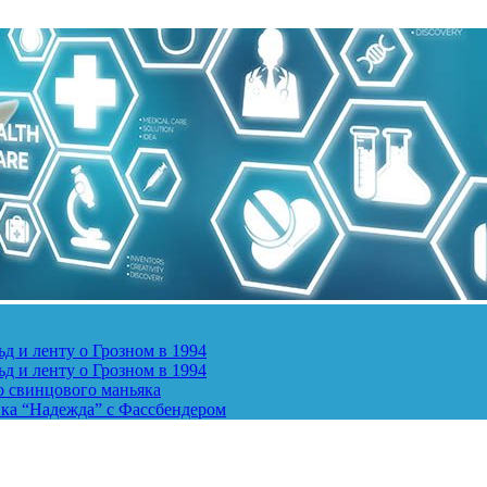
д и ленту о Грозном в 1994
д и ленту о Грозном в 1994
о свинцового маньяка
ика “Надежда” с Фассбендером