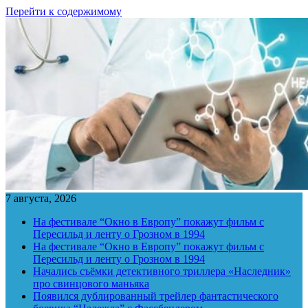
Перейти к содержимому
7 августа, 2026
На фестивале “Окно в Европу” покажут фильм с
Пересильд и ленту о Грозном в 1994
На фестивале “Окно в Европу” покажут фильм с
Пересильд и ленту о Грозном в 1994
Начались съёмки детективного триллера «Наследник»
про свинцового маньяка
Появился дублированный трейлер фантастического