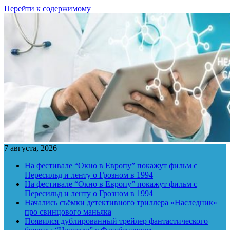
Перейти к содержимому
7 августа, 2026
На фестивале “Окно в Европу” покажут фильм с
Пересильд и ленту о Грозном в 1994
На фестивале “Окно в Европу” покажут фильм с
Пересильд и ленту о Грозном в 1994
Начались съёмки детективного триллера «Наследник»
про свинцового маньяка
Появился дублированный трейлер фантастического