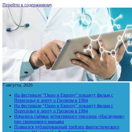
Перейти к содержимому
7 августа, 2026
На фестивале “Окно в Европу” покажут фильм с
Пересильд и ленту о Грозном в 1994
На фестивале “Окно в Европу” покажут фильм с
Пересильд и ленту о Грозном в 1994
Начались съёмки детективного триллера «Наследник»
про свинцового маньяка
Появился дублированный трейлер фантастического