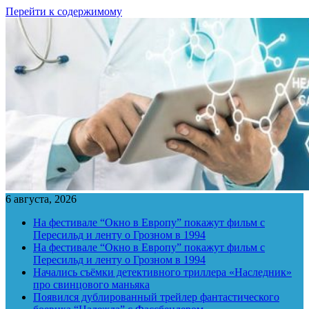
Перейти к содержимому
6 августа, 2026
На фестивале “Окно в Европу” покажут фильм с
Пересильд и ленту о Грозном в 1994
На фестивале “Окно в Европу” покажут фильм с
Пересильд и ленту о Грозном в 1994
Начались съёмки детективного триллера «Наследник»
про свинцового маньяка
Появился дублированный трейлер фантастического