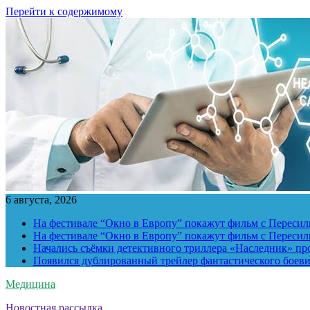
Перейти к содержимому
6 августа, 2026
На фестивале “Окно в Европу” покажут фильм с Пересиль
На фестивале “Окно в Европу” покажут фильм с Пересиль
Начались съёмки детективного триллера «Наследник» пр
Появился дублированный трейлер фантастического боев
Медицина
Новостная рассылка