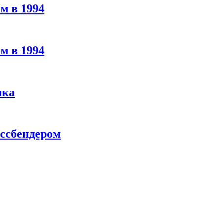
м в 1994
м в 1994
яка
ассбендером