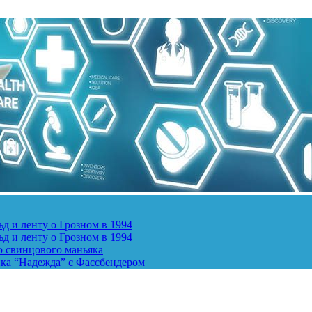
д и ленту о Грозном в 1994
д и ленту о Грозном в 1994
о свинцового маньяка
ика “Надежда” с Фассбендером