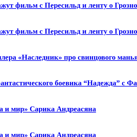
жут фильм с Пересильд и ленту о Грозно
жут фильм с Пересильд и ленту о Грозно
ллера «Наследник» про свинцового мань
антастического боевика “Надежда” с Ф
а и мир» Сарика Андреасяна
а и мир» Сарика Андреасяна