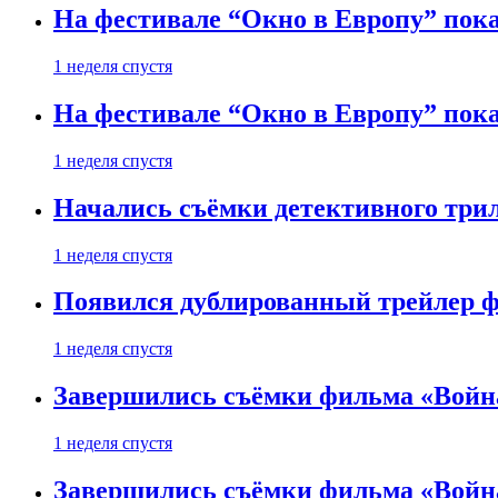
На фестивале “Окно в Европу” пока
1 неделя спустя
На фестивале “Окно в Европу” пока
1 неделя спустя
Начались съёмки детективного три
1 неделя спустя
Появился дублированный трейлер ф
1 неделя спустя
Завершились съёмки фильма «Войн
1 неделя спустя
Завершились съёмки фильма «Войн