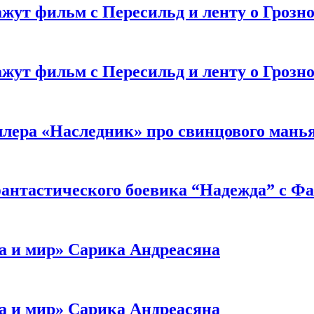
жут фильм с Пересильд и ленту о Грозно
жут фильм с Пересильд и ленту о Грозно
ллера «Наследник» про свинцового мань
антастического боевика “Надежда” с Ф
а и мир» Сарика Андреасяна
а и мир» Сарика Андреасяна