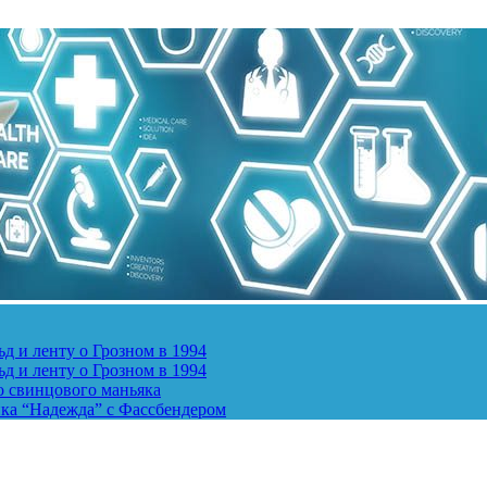
д и ленту о Грозном в 1994
д и ленту о Грозном в 1994
о свинцового маньяка
ика “Надежда” с Фассбендером