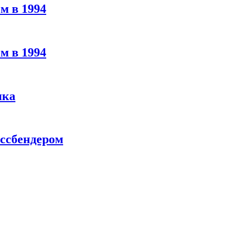
м в 1994
м в 1994
яка
ассбендером