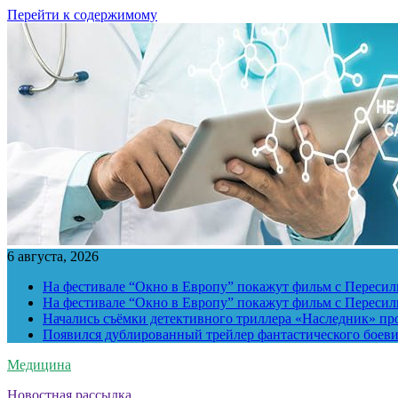
Перейти к содержимому
6 августа, 2026
На фестивале “Окно в Европу” покажут фильм с Пересиль
На фестивале “Окно в Европу” покажут фильм с Пересиль
Начались съёмки детективного триллера «Наследник» пр
Появился дублированный трейлер фантастического боев
Медицина
Новостная рассылка