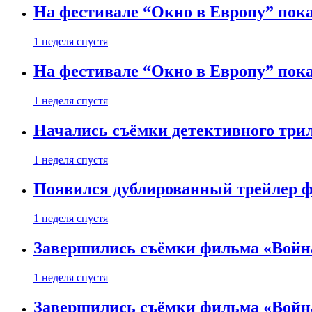
На фестивале “Окно в Европу” пока
1 неделя спустя
На фестивале “Окно в Европу” пока
1 неделя спустя
Начались съёмки детективного три
1 неделя спустя
Появился дублированный трейлер ф
1 неделя спустя
Завершились съёмки фильма «Войн
1 неделя спустя
Завершились съёмки фильма «Войн