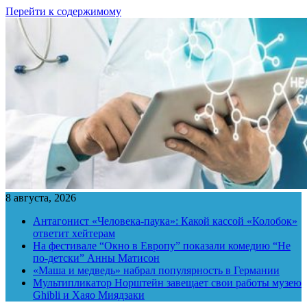
Перейти к содержимому
8 августа, 2026
Антагонист «Человека-паука»: Какой кассой «Колобок»
ответит хейтерам
На фестивале “Окно в Европу” показали комедию “Не
по-детски” Анны Матисон
«Маша и медведь» набрал популярность в Германии
Мультипликатор Норштейн завещает свои работы музею
Ghibli и Хаяо Миядзаки