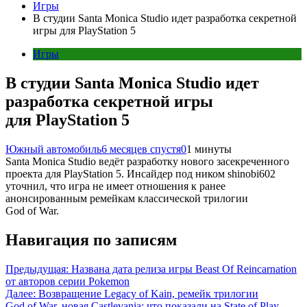
Игры
В студии Santa Monica Studio идет разработка секретной
игры для PlayStation 5
Игры
В студии Santa Monica Studio идет
разработка секретной игры
для PlayStation 5
Южный автомобиль
6 месяцев спустя
0
1 минуты
Santa Monica Studio ведёт разработку нового засекреченного
проекта для PlayStation 5. Инсайдер под ником shinobi602
уточнил, что игра не имеет отношения к ранее
анонсированным ремейкам классической трилогии
God of War.
Навигация по записям
Предыдущая:
Названа дата релиза игры Beast Of Reincarnation
от авторов серии Pokemon
Далее:
Возвращение Legacy of Kain, ремейк трилогии
God of War, новая Castlevania: что показали на State of Play