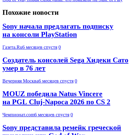
Похожие новости
Sony начала предлагать подписку
на консоли PlayStation
Газета.Ru
6 месяцев спустя
0
Создатель консолей Sega Хидеки Сато
умер в 76 лет
Вечерняя Москва
6 месяцев спустя
0
MOUZ победила Natus Vincere
на PGL Cluj-Napoca 2026 по CS 2
Чемпионат.com
6 месяцев спустя
0
Sony представила ремейк греческой