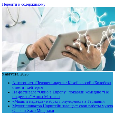
Перейти к содержимому
9 августа, 2026
Антагонист «Человека-паука»: Какой кассой «Колобок»
ответит хейтерам
На фестивале “Окно в Европу” показали комедию “Не
по-детски” Анны Матисон
«Маша и медведь» набрал популярность в Германии
Мультипликатор Норштейн завещает свои работы музею
Ghibli и Хаяо Миядзаки