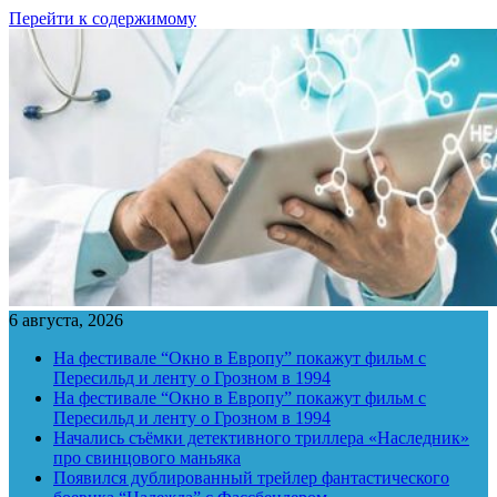
Перейти к содержимому
6 августа, 2026
На фестивале “Окно в Европу” покажут фильм с
Пересильд и ленту о Грозном в 1994
На фестивале “Окно в Европу” покажут фильм с
Пересильд и ленту о Грозном в 1994
Начались съёмки детективного триллера «Наследник»
про свинцового маньяка
Появился дублированный трейлер фантастического