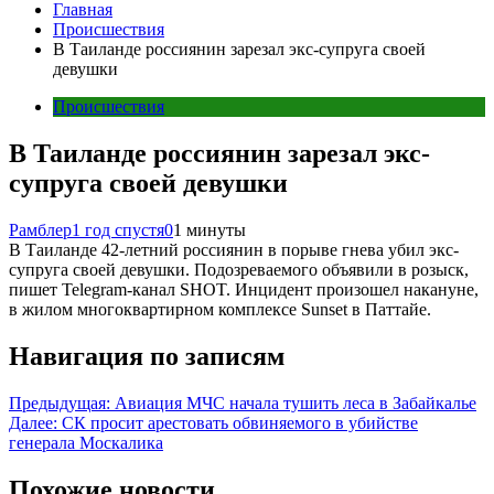
Главная
Происшествия
В Таиланде россиянин зарезал экс-супруга своей
девушки
Происшествия
В Таиланде россиянин зарезал экс-
супруга своей девушки
Рамблер
1 год спустя
0
1 минуты
В Таиланде 42-летний россиянин в порыве гнева убил экс-
супруга своей девушки. Подозреваемого объявили в розыск,
пишет Telegram-канал SHOT. Инцидент произошел накануне,
в жилом многоквартирном комплексе Sunset в Паттайе.
Навигация по записям
Предыдущая:
Авиация МЧС начала тушить леса в Забайкалье
Далее:
СК просит арестовать обвиняемого в убийстве
генерала Москалика
Похожие новости