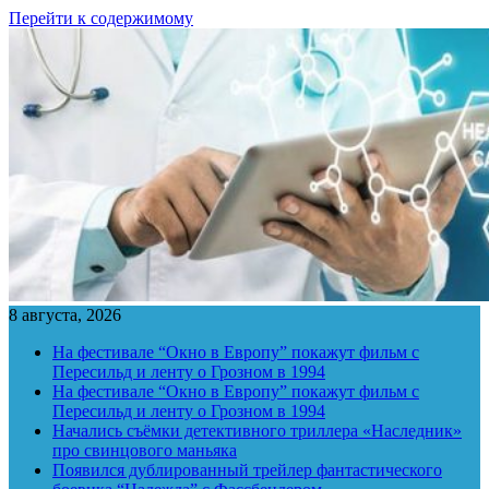
Перейти к содержимому
8 августа, 2026
На фестивале “Окно в Европу” покажут фильм с
Пересильд и ленту о Грозном в 1994
На фестивале “Окно в Европу” покажут фильм с
Пересильд и ленту о Грозном в 1994
Начались съёмки детективного триллера «Наследник»
про свинцового маньяка
Появился дублированный трейлер фантастического