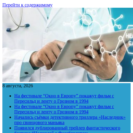
Перейти к содержимому
8 августа, 2026
На фестивале “Окно в Европу” покажут фильм с
Пересильд и ленту о Грозном в 1994
На фестивале “Окно в Европу” покажут фильм с
Пересильд и ленту о Грозном в 1994
Начались съёмки детективного триллера «Наследник»
про свинцового маньяка
Появился дублированный трейлер фантастического