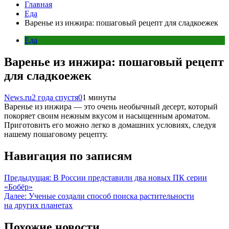
Главная
Еда
Варенье из инжира: пошаговый рецепт для сладкоежек
Еда
Варенье из инжира: пошаговый рецепт
для сладкоежек
News.ru
2 года спустя
0
1 минуты
Варенье из инжира — это очень необычный десерт, который
покоряет своим нежным вкусом и насыщенным ароматом.
Приготовить его можно легко в домашних условиях, следуя
нашему пошаговому рецепту.
Навигация по записям
Предыдущая:
В России представили два новых ПК серии
«Бобёр»
Далее:
Ученые создали способ поиска растительности
на других планетах
Похожие новости