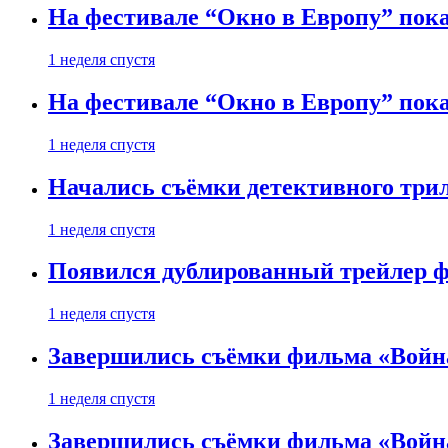
На фестивале “Окно в Европу” пока
1 неделя спустя
На фестивале “Окно в Европу” пока
1 неделя спустя
Начались съёмки детективного три
1 неделя спустя
Появился дублированный трейлер ф
1 неделя спустя
Завершились съёмки фильма «Войн
1 неделя спустя
Завершились съёмки фильма «Войн