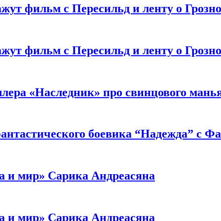
жут фильм с Пересильд и ленту о Грозно
жут фильм с Пересильд и ленту о Грозно
ллера «Наследник» про свинцового мань
антастического боевика “Надежда” с Ф
а и мир» Сарика Андреасяна
а и мир» Сарика Андреасяна