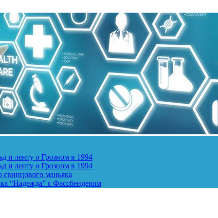
д и ленту о Грозном в 1994
д и ленту о Грозном в 1994
о свинцового маньяка
ика “Надежда” с Фассбендером