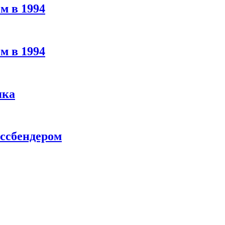
м в 1994
м в 1994
яка
ассбендером