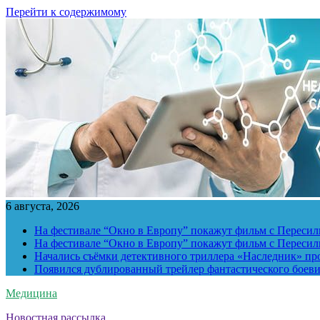
Перейти к содержимому
6 августа, 2026
На фестивале “Окно в Европу” покажут фильм с Пересиль
На фестивале “Окно в Европу” покажут фильм с Пересиль
Начались съёмки детективного триллера «Наследник» пр
Появился дублированный трейлер фантастического боев
Медицина
Новостная рассылка