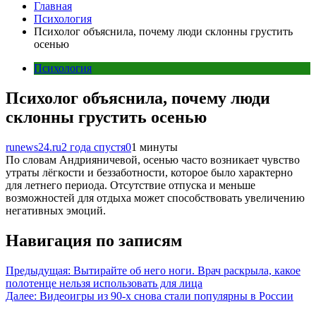
Главная
Психология
Психолог объяснила, почему люди склонны грустить
осенью
Психология
Психолог объяснила, почему люди
склонны грустить осенью
runews24.ru
2 года спустя
0
1 минуты
По словам Андрияничевой, осенью часто возникает чувство
утраты лёгкости и беззаботности, которое было характерно
для летнего периода. Отсутствие отпуска и меньше
возможностей для отдыха может способствовать увеличению
негативных эмоций.
Навигация по записям
Предыдущая:
Вытирайте об него ноги. Врач раскрыла, какое
полотенце нельзя использовать для лица
Далее:
Видеоигры из 90-х снова стали популярны в России