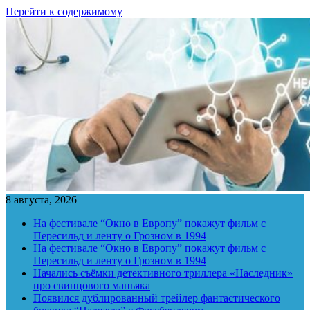
Перейти к содержимому
8 августа, 2026
На фестивале “Окно в Европу” покажут фильм с
Пересильд и ленту о Грозном в 1994
На фестивале “Окно в Европу” покажут фильм с
Пересильд и ленту о Грозном в 1994
Начались съёмки детективного триллера «Наследник»
про свинцового маньяка
Появился дублированный трейлер фантастического