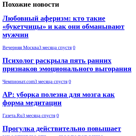
Похожие новости
Любовный аферизм: кто такие
«букетчицы» и как они обманывают
мужчин
Вечерняя Москва
3 месяца спустя
0
Психолог раскрыла пять ранних
признаков эмоционального выгорания
Чемпионат.com
3 месяца спустя
0
AP: уборка полезна для мозга как
форма медитации
Газета.Ru
3 месяца спустя
0
Прогулка действительно повышает