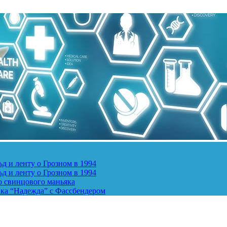
д и ленту о Грозном в 1994
д и ленту о Грозном в 1994
о свинцового маньяка
ика “Надежда” с Фассбендером