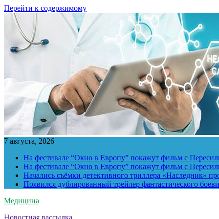
Перейти к содержимому
7 августа, 2026
На фестивале “Окно в Европу” покажут фильм с Пересиль
На фестивале “Окно в Европу” покажут фильм с Пересиль
Начались съёмки детективного триллера «Наследник» пр
Появился дублированный трейлер фантастического боев
Медицина
Новостная рассылка