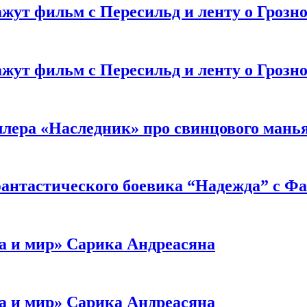
жут фильм с Пересильд и ленту о Грозно
жут фильм с Пересильд и ленту о Грозно
ллера «Наследник» про свинцового мань
антастического боевика “Надежда” с Ф
а и мир» Сарика Андреасяна
а и мир» Сарика Андреасяна