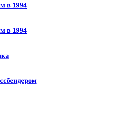
м в 1994
м в 1994
яка
ассбендером