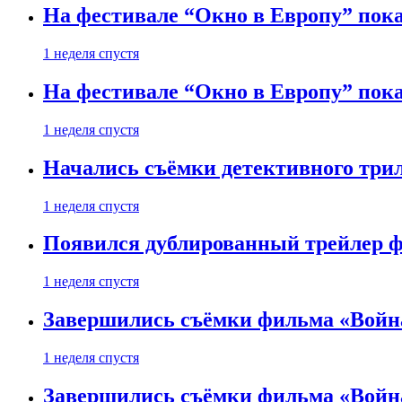
На фестивале “Окно в Европу” пока
1 неделя спустя
На фестивале “Окно в Европу” пока
1 неделя спустя
Начались съёмки детективного три
1 неделя спустя
Появился дублированный трейлер ф
1 неделя спустя
Завершились съёмки фильма «Войн
1 неделя спустя
Завершились съёмки фильма «Войн