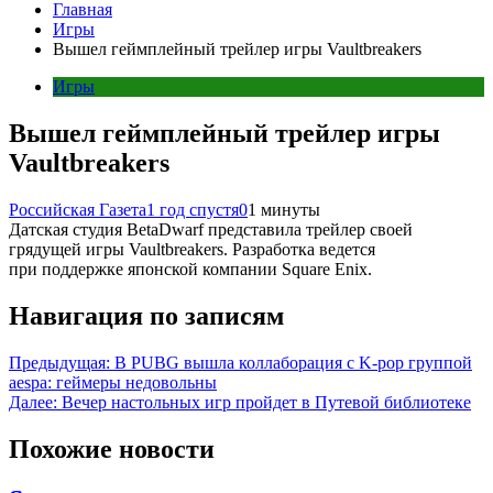
Главная
Игры
Вышел геймплейный трейлер игры Vaultbreakers
Игры
Вышел геймплейный трейлер игры
Vaultbreakers
Российская Газета
1 год спустя
0
1 минуты
Датская студия BetaDwarf представила трейлер своей
грядущей игры Vaultbreakers. Разработка ведется
при поддержке японской компании Square Enix.
Навигация по записям
Предыдущая:
В PUBG вышла коллаборация с K-pop группой
aespa: геймеры недовольны
Далее:
Вечер настольных игр пройдет в Путевой библиотеке
Похожие новости