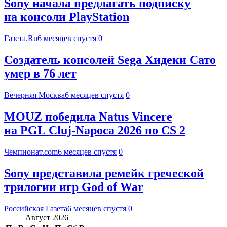
Sony начала предлагать подписку
на консоли PlayStation
Газета.Ru
6 месяцев спустя
0
Создатель консолей Sega Хидеки Сато
умер в 76 лет
Вечерняя Москва
6 месяцев спустя
0
MOUZ победила Natus Vincere
на PGL Cluj-Napoca 2026 по CS 2
Чемпионат.com
6 месяцев спустя
0
Sony представила ремейк греческой
трилогии игр God of War
Российская Газета
6 месяцев спустя
0
Август 2026