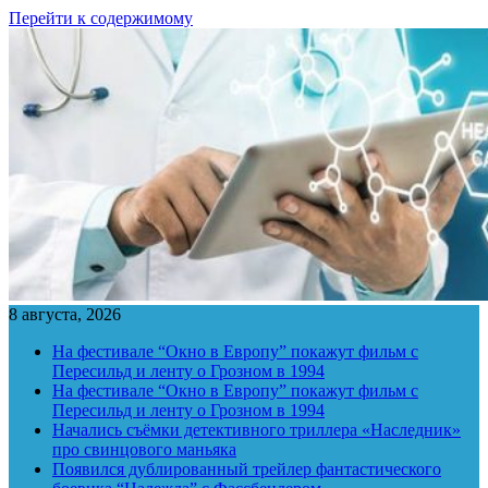
Перейти к содержимому
8 августа, 2026
На фестивале “Окно в Европу” покажут фильм с
Пересильд и ленту о Грозном в 1994
На фестивале “Окно в Европу” покажут фильм с
Пересильд и ленту о Грозном в 1994
Начались съёмки детективного триллера «Наследник»
про свинцового маньяка
Появился дублированный трейлер фантастического