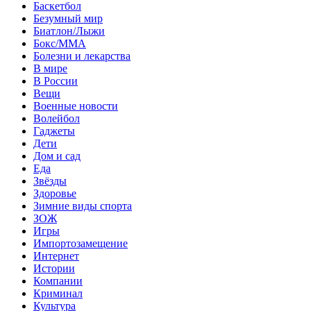
Баскетбол
Безумный мир
Биатлон/Лыжи
Бокс/MMA
Болезни и лекарства
В мире
В России
Вещи
Военные новости
Волейбол
Гаджеты
Дети
Дом и сад
Еда
Звёзды
Здоровье
Зимние виды спорта
ЗОЖ
Игры
Импортозамещение
Интернет
Истории
Компании
Криминал
Культура