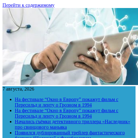
Перейти к содержимому
7 августа, 2026
На фестивале “Окно в Европу” покажут фильм с
Пересильд и ленту о Грозном в 1994
На фестивале “Окно в Европу” покажут фильм с
Пересильд и ленту о Грозном в 1994
Начались съёмки детективного триллера «Наследник»
про свинцового маньяка
Появился дублированный трейлер фантастического