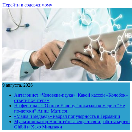
Перейти к содержимому
9 августа, 2026
Антагонист «Человека-паука»: Какой кассой «Колобок»
ответит хейтерам
На фестивале “Окно в Европу” показали комедию “Не
по-детски” Анны Матисон
«Маша и медведь» набрал популярность в Германии
Мультипликатор Норштейн завещает свои работы музею
Ghibli и Хаяо Миядзаки