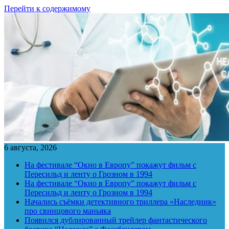
Перейти к содержимому
6 августа, 2026
На фестивале “Окно в Европу” покажут фильм с
Пересильд и ленту о Грозном в 1994
На фестивале “Окно в Европу” покажут фильм с
Пересильд и ленту о Грозном в 1994
Начались съёмки детективного триллера «Наследник»
про свинцового маньяка
Появился дублированный трейлер фантастического