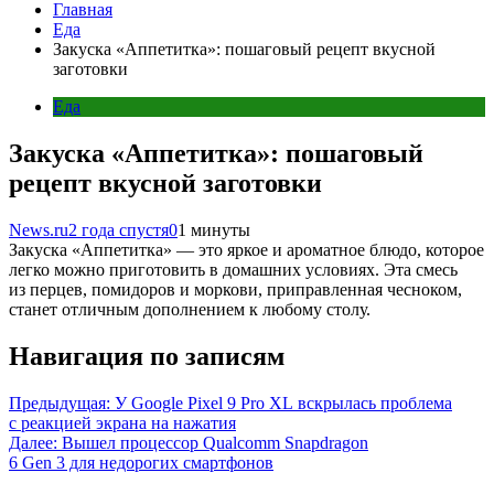
Главная
Еда
Закуска «Аппетитка»: пошаговый рецепт вкусной
заготовки
Еда
Закуска «Аппетитка»: пошаговый
рецепт вкусной заготовки
News.ru
2 года спустя
0
1 минуты
Закуска «Аппетитка» — это яркое и ароматное блюдо, которое
легко можно приготовить в домашних условиях. Эта смесь
из перцев, помидоров и моркови, приправленная чесноком,
станет отличным дополнением к любому столу.
Навигация по записям
Предыдущая:
У Google Pixel 9 Pro XL вскрылась проблема
с реакцией экрана на нажатия
Далее:
Вышел процессор Qualcomm Snapdragon
6 Gen 3 для недорогих смартфонов