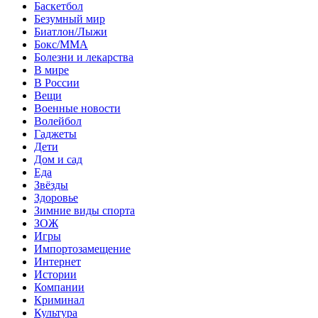
Баскетбол
Безумный мир
Биатлон/Лыжи
Бокс/MMA
Болезни и лекарства
В мире
В России
Вещи
Военные новости
Волейбол
Гаджеты
Дети
Дом и сад
Еда
Звёзды
Здоровье
Зимние виды спорта
ЗОЖ
Игры
Импортозамещение
Интернет
Истории
Компании
Криминал
Культура