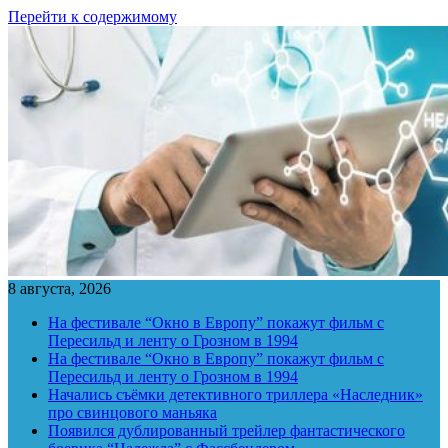
Перейти к содержимому
8 августа, 2026
На фестивале “Окно в Европу” покажут фильм с
Пересильд и ленту о Грозном в 1994
На фестивале “Окно в Европу” покажут фильм с
Пересильд и ленту о Грозном в 1994
Начались съёмки детективного триллера «Наследник»
про свинцового маньяка
Появился дублированный трейлер фантастического