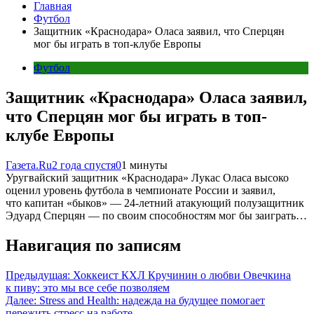
Главная
Футбол
Защитник «Краснодара» Оласа заявил, что Сперцян
мог бы играть в топ-клубе Европы
Футбол
Защитник «Краснодара» Оласа заявил,
что Сперцян мог бы играть в топ-
клубе Европы
Газета.Ru
2 года спустя
0
1 минуты
Уругвайский защитник «Краснодара» Лукас Оласа высоко
оценил уровень футбола в чемпионате России и заявил,
что капитан «быков» — 24-летний атакующий полузащитник
Эдуард Сперцян — по своим способностям мог бы заиграть…
Навигация по записям
Предыдущая:
Хоккеист КХЛ Кручинин о любви Овечкина
к пиву: это мы все себе позволяем
Далее:
Stress and Health: надежда на будущее помогает
пережить стресс на работе