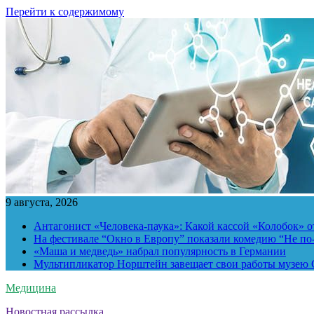
Перейти к содержимому
9 августа, 2026
Антагонист «Человека-паука»: Какой кассой «Колобок» о
На фестивале “Окно в Европу” показали комедию “Не п
«Маша и медведь» набрал популярность в Германии
Мультипликатор Норштейн завещает свои работы музею G
Медицина
Новостная рассылка