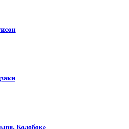
тисон
дзаки
тыря. Колобок»