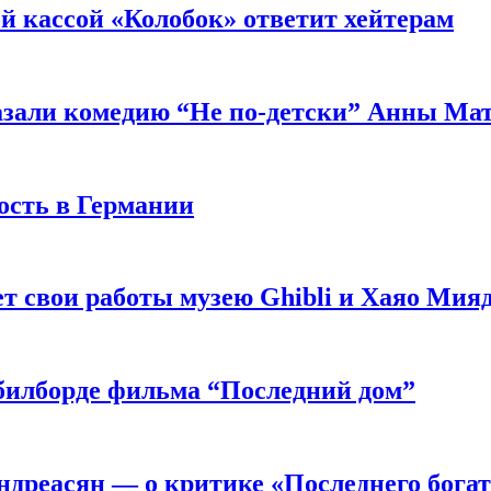
й кассой «Колобок» ответит хейтерам
азали комедию “Не по-детски” Анны Ма
ость в Германии
 свои работы музею Ghibli и Хаяо Мия
в билборде фильма “Последний дом”
ндреасян — о критике «Последнего бога