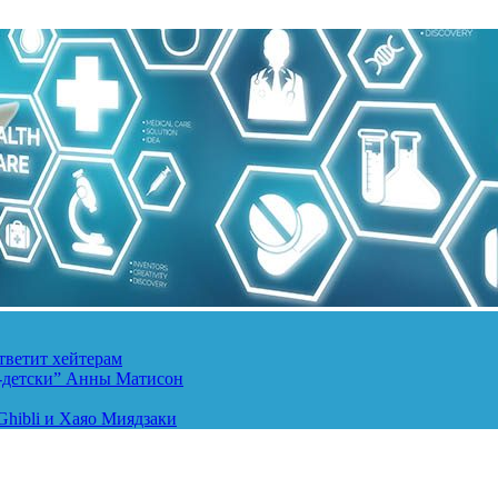
тветит хейтерам
о-детски” Анны Матисон
hibli и Хаяо Миядзаки