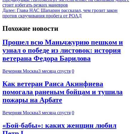
стоит избегать резких маневров
Далее:
Глава НАС Шапарин рассказал, чем грозит закон
против скручивания пробега от РОАД
Похожие новости
Прошел всю Маньчжурию пешком и
узнал о победе из листовок: история
ветерана Федора Барилова
Вечерняя Москва
3 месяца спустя
0
Как ветеран Раиса Акинфиева
помогала раненым бойцам и тушила
пожары на Арбате
Вечерняя Москва
3 месяца спустя
0
«Бой-бабы»: каких женщин любил
Петр I