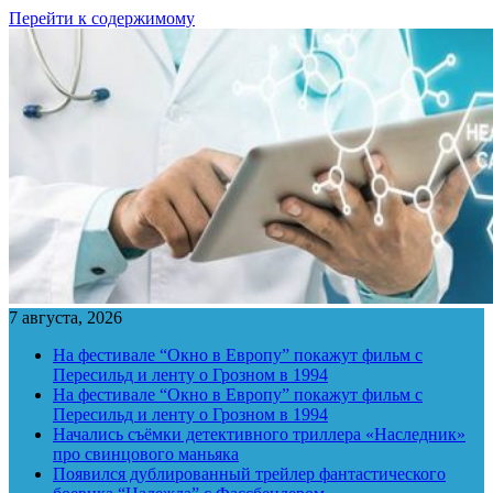
Перейти к содержимому
7 августа, 2026
На фестивале “Окно в Европу” покажут фильм с
Пересильд и ленту о Грозном в 1994
На фестивале “Окно в Европу” покажут фильм с
Пересильд и ленту о Грозном в 1994
Начались съёмки детективного триллера «Наследник»
про свинцового маньяка
Появился дублированный трейлер фантастического