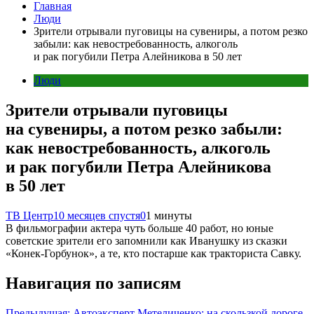
Главная
Люди
Зрители отрывали пуговицы на сувениры, а потом резко
забыли: как невостребованность, алкоголь
и рак погубили Петра Алейникова в 50 лет
Люди
Зрители отрывали пуговицы
на сувениры, а потом резко забыли:
как невостребованность, алкоголь
и рак погубили Петра Алейникова
в 50 лет
ТВ Центр
10 месяцев спустя
0
1 минуты
В фильмографии актера чуть больше 40 работ, но юные
советские зрители его запомнили как Иванушку из сказки
«Конек-Горбунок», а те, кто постарше как тракториста Савку.
Навигация по записям
Предыдущая:
Автоэксперт Метеличенко: на скользкой дороге