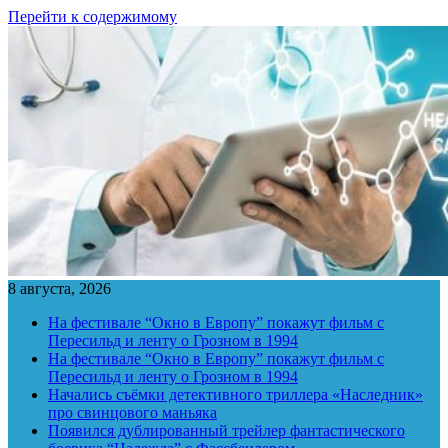
Перейти к содержимому
8 августа, 2026
На фестивале “Окно в Европу” покажут фильм с
Пересильд и ленту о Грозном в 1994
На фестивале “Окно в Европу” покажут фильм с
Пересильд и ленту о Грозном в 1994
Начались съёмки детективного триллера «Наследник»
про свинцового маньяка
Появился дублированный трейлер фантастического