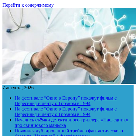
Перейти к содержимому
7 августа, 2026
На фестивале “Окно в Европу” покажут фильм с
Пересильд и ленту о Грозном в 1994
На фестивале “Окно в Европу” покажут фильм с
Пересильд и ленту о Грозном в 1994
Начались съёмки детективного триллера «Наследник»
про свинцового маньяка
Появился дублированный трейлер фантастического