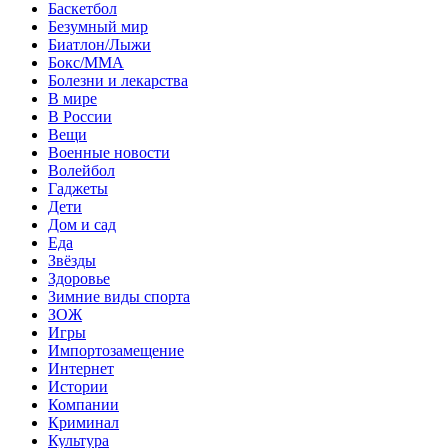
Баскетбол
Безумный мир
Биатлон/Лыжи
Бокс/MMA
Болезни и лекарства
В мире
В России
Вещи
Военные новости
Волейбол
Гаджеты
Дети
Дом и сад
Еда
Звёзды
Здоровье
Зимние виды спорта
ЗОЖ
Игры
Импортозамещение
Интернет
Истории
Компании
Криминал
Культура