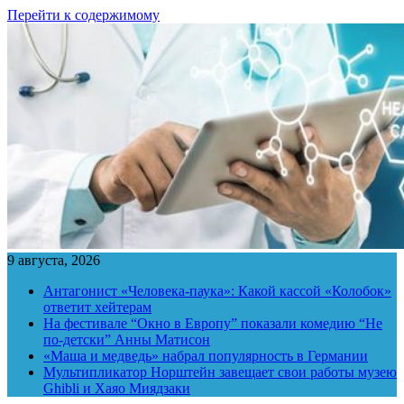
Перейти к содержимому
9 августа, 2026
Антагонист «Человека-паука»: Какой кассой «Колобок»
ответит хейтерам
На фестивале “Окно в Европу” показали комедию “Не
по-детски” Анны Матисон
«Маша и медведь» набрал популярность в Германии
Мультипликатор Норштейн завещает свои работы музею
Ghibli и Хаяо Миядзаки