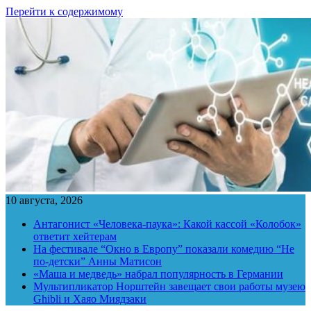
Перейти к содержимому
10 августа, 2026
Антагонист «Человека-паука»: Какой кассой «Колобок»
ответит хейтерам
На фестивале “Окно в Европу” показали комедию “Не
по-детски” Анны Матисон
«Маша и медведь» набрал популярность в Германии
Мультипликатор Норштейн завещает свои работы музею
Ghibli и Хаяо Миядзаки