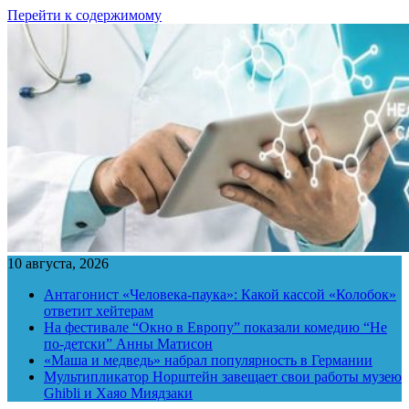
Перейти к содержимому
10 августа, 2026
Антагонист «Человека-паука»: Какой кассой «Колобок»
ответит хейтерам
На фестивале “Окно в Европу” показали комедию “Не
по-детски” Анны Матисон
«Маша и медведь» набрал популярность в Германии
Мультипликатор Норштейн завещает свои работы музею
Ghibli и Хаяо Миядзаки