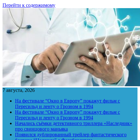
Перейти к содержимому
7 августа, 2026
На фестивале “Окно в Европу” покажут фильм с
Пересильд и ленту о Грозном в 1994
На фестивале “Окно в Европу” покажут фильм с
Пересильд и ленту о Грозном в 1994
Начались съёмки детективного триллера «Наследник»
про свинцового маньяка
Появился дублированный трейлер фантастического