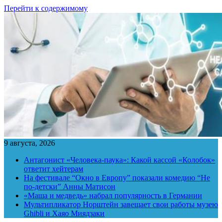
Перейти к содержимому
9 августа, 2026
Антагонист «Человека-паука»: Какой кассой «Колобок»
ответит хейтерам
На фестивале “Окно в Европу” показали комедию “Не
по-детски” Анны Матисон
«Маша и медведь» набрал популярность в Германии
Мультипликатор Норштейн завещает свои работы музею
Ghibli и Хаяо Миядзаки