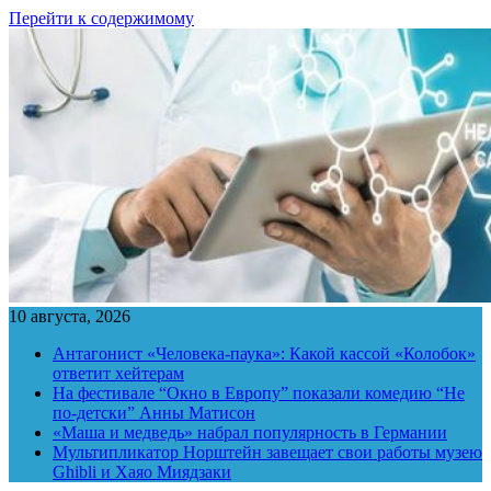
Перейти к содержимому
10 августа, 2026
Антагонист «Человека-паука»: Какой кассой «Колобок»
ответит хейтерам
На фестивале “Окно в Европу” показали комедию “Не
по-детски” Анны Матисон
«Маша и медведь» набрал популярность в Германии
Мультипликатор Норштейн завещает свои работы музею
Ghibli и Хаяо Миядзаки