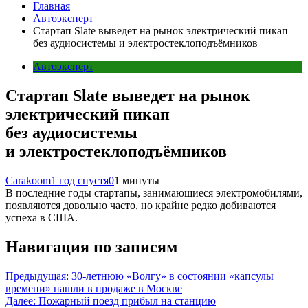
Главная
Автоэксперт
Стартап Slate выведет на рынок электрический пикап
без аудиосистемы и электростеклоподъёмников
Автоэксперт
Стартап Slate выведет на рынок
электрический пикап
без аудиосистемы
и электростеклоподъёмников
Carakoom
1 год спустя
0
1 минуты
В последние годы стартапы, занимающиеся электромобилями,
появляются довольно часто, но крайне редко добиваются
успеха в США.
Навигация по записям
Предыдущая:
30-летнюю «Волгу» в состоянии «капсулы
времени» нашли в продаже в Москве
Далее:
Пожарный поезд прибыл на станцию