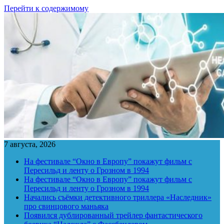
Перейти к содержимому
7 августа, 2026
На фестивале “Окно в Европу” покажут фильм с
Пересильд и ленту о Грозном в 1994
На фестивале “Окно в Европу” покажут фильм с
Пересильд и ленту о Грозном в 1994
Начались съёмки детективного триллера «Наследник»
про свинцового маньяка
Появился дублированный трейлер фантастического