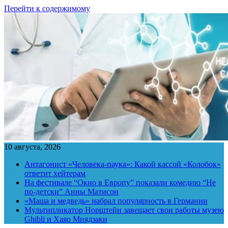
Перейти к содержимому
10 августа, 2026
Антагонист «Человека-паука»: Какой кассой «Колобок»
ответит хейтерам
На фестивале “Окно в Европу” показали комедию “Не
по-детски” Анны Матисон
«Маша и медведь» набрал популярность в Германии
Мультипликатор Норштейн завещает свои работы музею
Ghibli и Хаяо Миядзаки