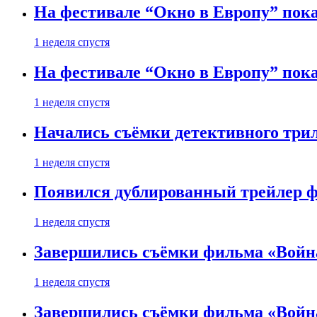
На фестивале “Окно в Европу” пока
1 неделя спустя
На фестивале “Окно в Европу” пока
1 неделя спустя
Начались съёмки детективного три
1 неделя спустя
Появился дублированный трейлер ф
1 неделя спустя
Завершились съёмки фильма «Войн
1 неделя спустя
Завершились съёмки фильма «Войн