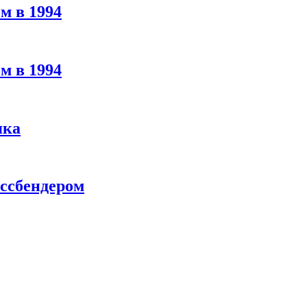
м в 1994
м в 1994
яка
ассбендером