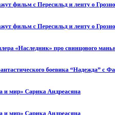
жут фильм с Пересильд и ленту о Грозно
жут фильм с Пересильд и ленту о Грозно
ллера «Наследник» про свинцового мань
антастического боевика “Надежда” с Ф
а и мир» Сарика Андреасяна
а и мир» Сарика Андреасяна