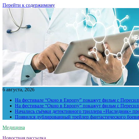
Перейти к содержимому
6 августа, 2026
На фестивале “Окно в Европу” покажут фильм с Пересиль
На фестивале “Окно в Европу” покажут фильм с Пересиль
Начались съёмки детективного триллера «Наследник» пр
Появился дублированный трейлер фантастического боев
Медицина
Новостная рассылка