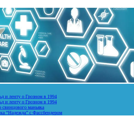
д и ленту о Грозном в 1994
д и ленту о Грозном в 1994
о свинцового маньяка
ика “Надежда” с Фассбендером