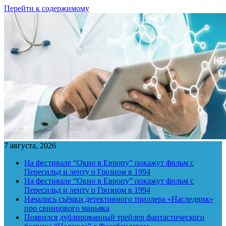
Перейти к содержимому
7 августа, 2026
На фестивале “Окно в Европу” покажут фильм с
Пересильд и ленту о Грозном в 1994
На фестивале “Окно в Европу” покажут фильм с
Пересильд и ленту о Грозном в 1994
Начались съёмки детективного триллера «Наследник»
про свинцового маньяка
Появился дублированный трейлер фантастического