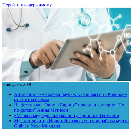
Перейти к содержимому
8 августа, 2026
Антагонист «Человека-паука»: Какой кассой «Колобок»
ответит хейтерам
На фестивале “Окно в Европу” показали комедию “Не
по-детски” Анны Матисон
«Маша и медведь» набрал популярность в Германии
Мультипликатор Норштейн завещает свои работы музею
Ghibli и Хаяо Миядзаки