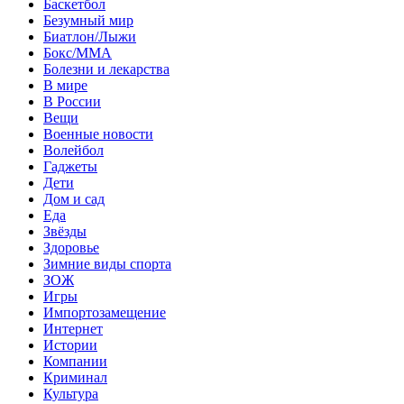
Баскетбол
Безумный мир
Биатлон/Лыжи
Бокс/MMA
Болезни и лекарства
В мире
В России
Вещи
Военные новости
Волейбол
Гаджеты
Дети
Дом и сад
Еда
Звёзды
Здоровье
Зимние виды спорта
ЗОЖ
Игры
Импортозамещение
Интернет
Истории
Компании
Криминал
Культура